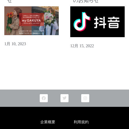
せ
のお知らせ
1月 10, 2023
12月 15, 2022
F
T
I
a
w
n
c
i
s
e
t
t
b
t
a
o
e
g
o
r
r
企業概要
利用規約
k
a
m