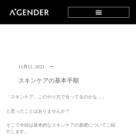
内
容
を
ス
キ
ッ
プ
11月11, 2021 ー
スキンケアの基本手順
「スキンケア、このやり方で合ってるのかな…」
と思ったことはありませんか？
そこで今回は基本的なスキンケアの基礎についてご紹
介します。